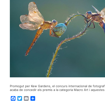
Promogut per Kew Gardens, el concurs internacional de fotografi
acaba de concedir els premis a la categoria Macro Art i aquestes
F
T
E
C
a
w
m
o