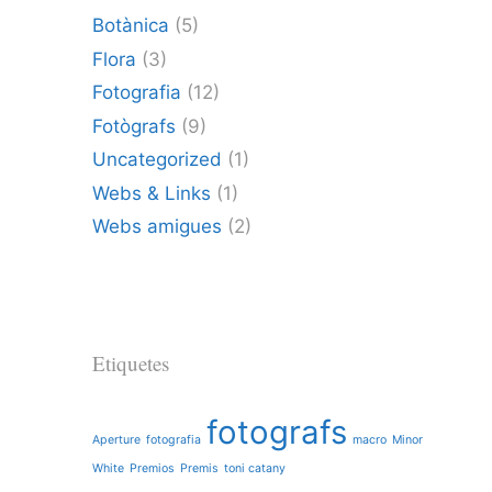
Botànica
(5)
Flora
(3)
Fotografia
(12)
Fotògrafs
(9)
Uncategorized
(1)
Webs & Links
(1)
Webs amigues
(2)
Etiquetes
fotografs
Aperture
fotografia
macro
Minor
White
Premios
Premis
toni catany