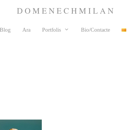
D O M E N E C H M I L A N
Blog
Ara
Portfolis
Bio/Contacte