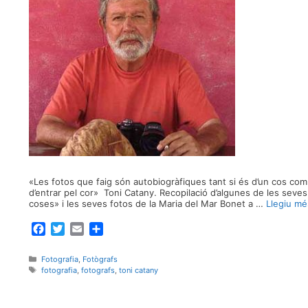
«Les fotos que faig són autobiogràfiques tant si és d’un cos com
d’entrar pel cor» Toni Catany. Recopilació d’algunes de les seves
coses» i les seves fotos de la Maria del Mar Bonet a …
Llegiu mé
F
T
E
C
a
w
m
o
c
i
a
m
Categories
Fotografia
,
Fotògrafs
e
t
i
p
Etiquetes
fotografia
,
fotografs
,
toni catany
b
t
l
a
o
e
r