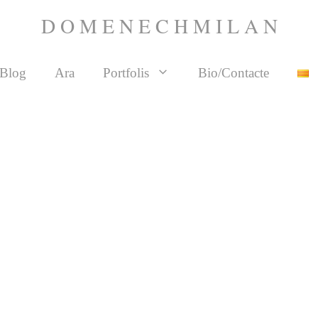
D O M E N E C H M I L A N
Blog
Ara
Portfolis
Bio/Contacte