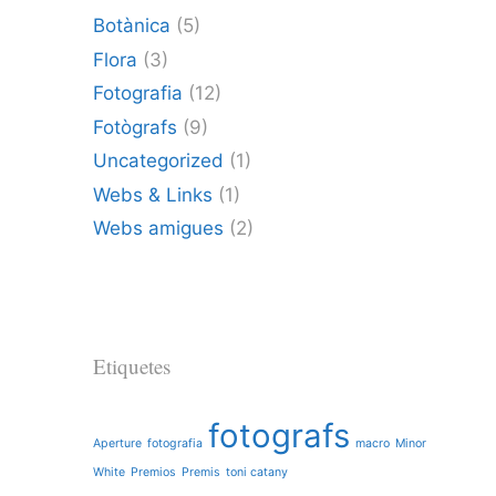
Botànica
(5)
Flora
(3)
Fotografia
(12)
Fotògrafs
(9)
Uncategorized
(1)
Webs & Links
(1)
Webs amigues
(2)
Etiquetes
fotografs
Aperture
fotografia
macro
Minor
White
Premios
Premis
toni catany