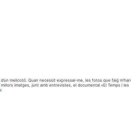
 d’un melicotó. Quan necessit expressar-me, les fotos que faig m’han
 millors imatges, junt amb entrevistes, el documental «El Temps i les
s