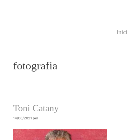
Vés
al
contingut
Inici
fotografia
Toni Catany
14/06/2021
per