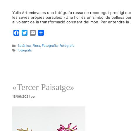
Yulia Artemieva es una fotògrafa russa de reconegut prestigi que h
les seves pròpies paraules: «Una flor és un símbol de bellesa perf
al voltant de la transformació constant del món. Per entendre la
F
T
E
C
a
w
m
o
c
i
a
m
Categories
Botànica
,
Flora
,
Fotografia
,
Fotògrafs
e
t
i
p
Etiquetes
fotografs
b
t
l
a
o
e
r
o
r
t
k
e
i
«Tercer Paisatge»
x
18/06/2021
per