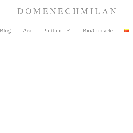
D O M E N E C H M I L A N
Blog
Ara
Portfolis
Bio/Contacte