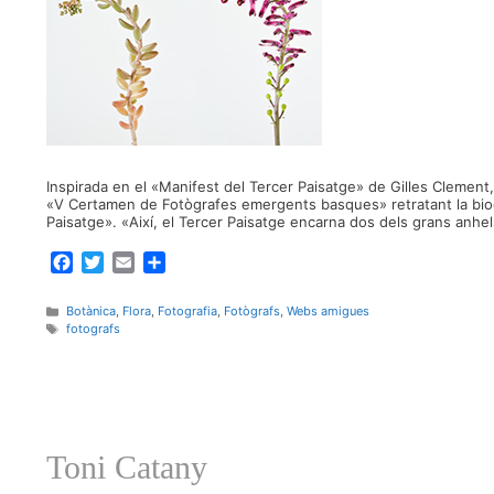
Inspirada en el «Manifest del Tercer Paisatge» de Gilles Clement,
«V Certamen de Fotògrafes emergents basques» retratant la biodi
Paisatge». «Així, el Tercer Paisatge encarna dos dels grans anh
F
T
E
C
a
w
m
o
c
i
a
m
Categories
Botànica
,
Flora
,
Fotografia
,
Fotògrafs
,
Webs amigues
e
t
i
p
Etiquetes
fotografs
b
t
l
a
o
e
r
o
r
t
k
e
i
Toni Catany
x