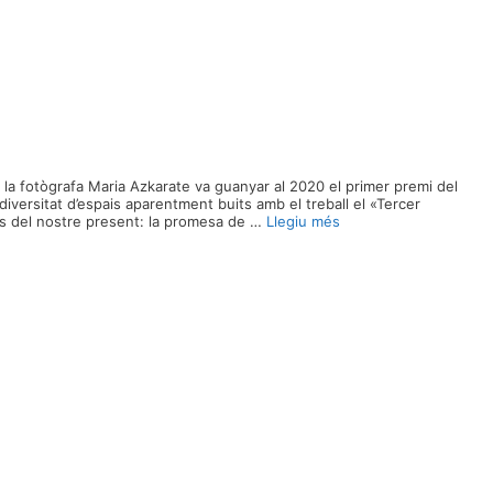
 la fotògrafa Maria Azkarate va guanyar al 2020 el primer premi del
versitat d’espais aparentment buits amb el treball el «Tercer
els del nostre present: la promesa de …
Llegiu més