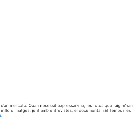
 d’un melicotó. Quan necessit expressar-me, les fotos que faig m’han
 millors imatges, junt amb entrevistes, el documental «El Temps i les
s