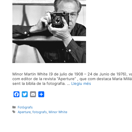
Minor Martin White (9 de julio de 1908 – 24 de Junio de 1976), 
com editor de la revista “Aperture” , que com destaca Maria Millá
sent la bíblia de la fotografia. …
Llegiu més
F
T
E
C
a
w
m
o
c
i
a
m
Categories
Fotògrafs
e
t
i
p
Etiquetes
Aperture
,
fotografs
,
Minor White
b
t
l
a
o
e
r
o
r
t