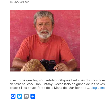
14/06/2021
per
«Les fotos que faig són autobiogràfiques tant si és d’un cos com
d’entrar pel cor» Toni Catany. Recopilació d’algunes de les seves
coses» i les seves fotos de la Maria del Mar Bonet a …
Llegiu mé
F
T
E
C
a
w
m
o