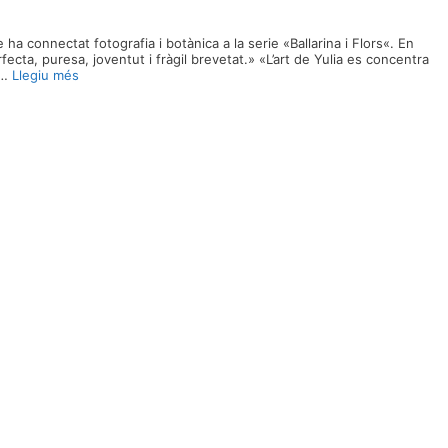
a connectat fotografia i botànica a la serie «Ballarina i Flors«. En
ecta, puresa, joventut i fràgil brevetat.» «L’art de Yulia es concentra
 …
Llegiu més