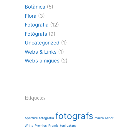
Botànica
(5)
Flora
(3)
Fotografia
(12)
Fotògrafs
(9)
Uncategorized
(1)
Webs & Links
(1)
Webs amigues
(2)
Etiquetes
fotografs
Aperture
fotografia
macro
Minor
White
Premios
Premis
toni catany