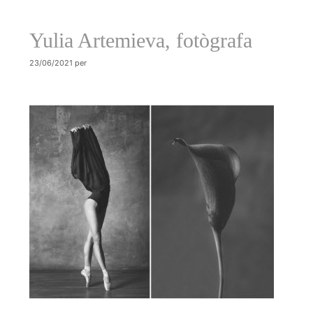
k
e
i
Yulia Artemieva, fotògrafa
x
23/06/2021
per