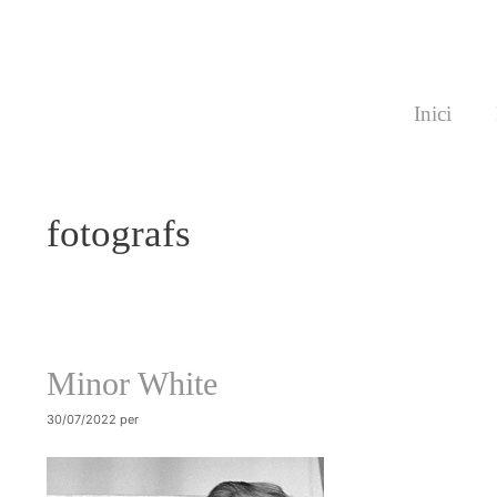
Vés
al
contingut
Inici
fotografs
Minor White
30/07/2022
per